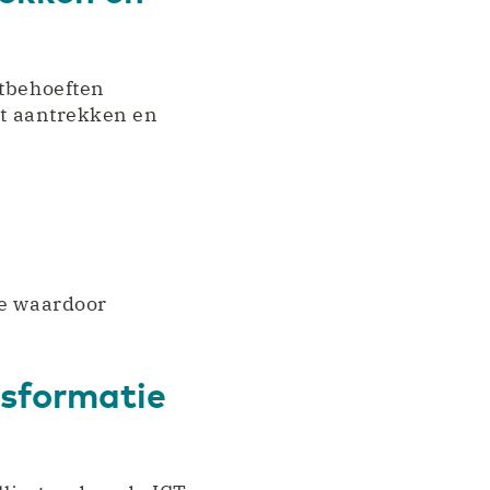
ntbehoeften
et aantrekken en
ie waardoor
nsformatie