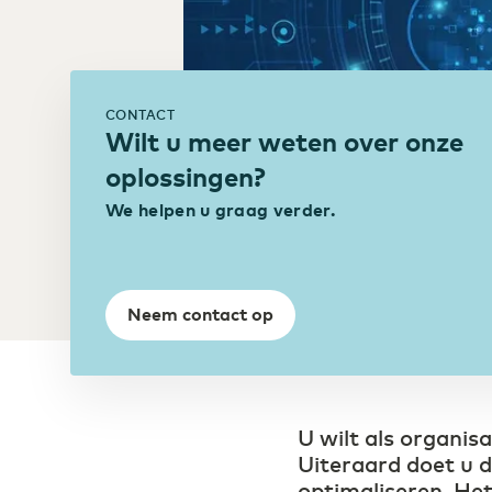
Industrie
Smart Industry versterkt
concurrentiepositie
CONTACT
Wilt u meer weten over onze
oplossingen?
We helpen u graag verder.
Neem contact op
U wilt als organis
Uiteraard doet u 
optimaliseren. Het