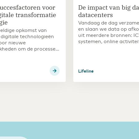
succesfactoren voor
De impact van big da
itale transformatie
datacenters
gie
Vandaag de dag verzame
en slaan we data op afk
eldige opkomst van
uit meerdere bronnen: IC
digitale technologieën
systemen, online activite
voor nieuwe
(zoals websites, zoekmac
jkheden om de processen
webshops, social media)
organisaties te
slimme apparaten (Inter
ren.
Things). Big data is de
Lifeline
verzamelnaam voor deze