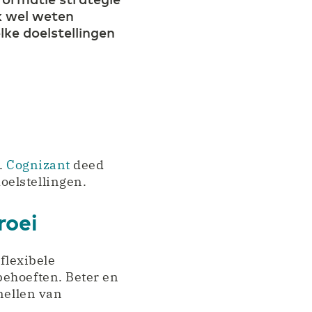
jk wel weten
ke doelstellingen
.
Cognizant
deed
oelstellingen.
roei
flexibele
behoeften. Beter en
nellen van