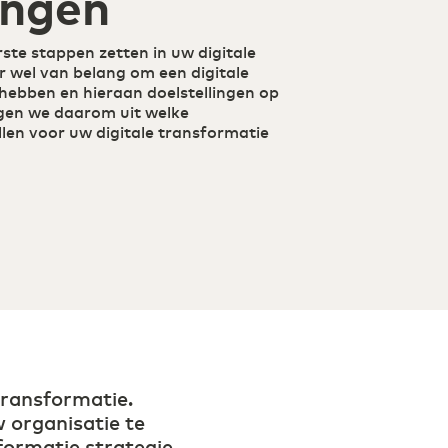
ingen
Secure Cloud Connect
Waar connectiviteit en cloud
samenkomen
rste stappen zetten in uw digitale
DCspine
r wel van belang om een digitale
Verbind datacenters en clouds
 hebben en hieraan doelstellingen op
eenvoudig via één portal
ggen we daarom uit welke
Mobile Private Network
llen voor uw digitale transformatie
Waar glasvezel stopt, gaat je netwerk
draadloos verder
 transformatie.
 organisatie te
formatie strategie