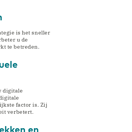
n
tegie is het sneller
rbeter u de
t te betreden.
duele
 digitale
digitale
kste factor is. Zij
it verbetert.
rekken en