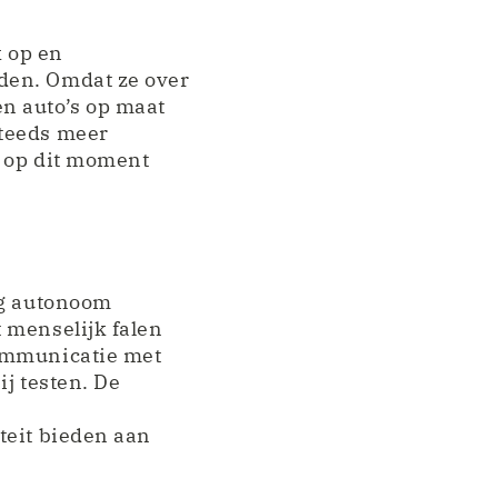
k op en
den. Omdat ze over
n auto’s op maat
steeds meer
e op dit moment
ig autonoom
 menselijk falen
communicatie met
ij testen. De
teit bieden aan