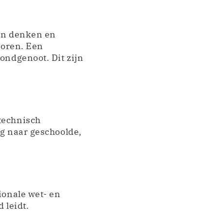
van denken en
oren. Een
ondgenoot. Dit zijn
technisch
ag naar geschoolde,
ionale wet- en
 leidt.