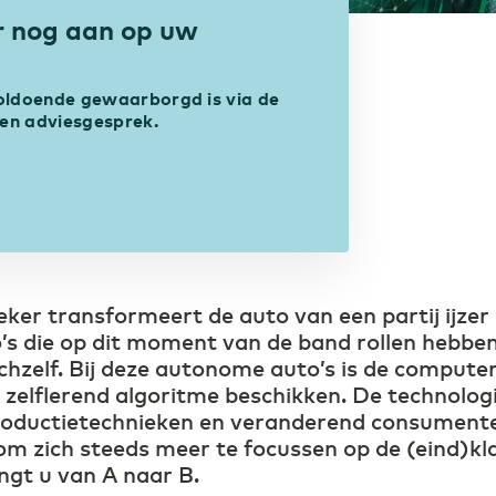
ur nog aan op uw
voldoende gewaarborgd is via de
een adviesgesprek.
er transformeert de auto van een partij ijzer
s die op dit moment van de band rollen hebben
 zichzelf. Bij deze autonome auto’s is de comput
zelflerend algoritme beschikken. De technologi
productietechnieken en veranderend consumen
om zich steeds meer te focussen op de (eind)kla
ngt u van A naar B.