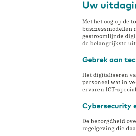
Uw uitdagi
Met het oog op de t
businessmodellen 
gestroomlijnde digi
de belangrijkste ui
Gebrek aan tech
Het digitaliseren v
personeel wat in ve
ervaren ICT-special
Cybersecurity 
De bezorgdheid over
regelgeving die daar