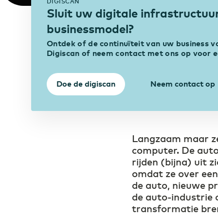
DIGISCAN
Sluit uw digitale infrastructu
Industrie
Smart Industry versterkt
businessmodel?
concurrentiepositie
Ontdek of de continuïteit van uw business 
Digiscan of neem contact met ons op voor 
Doe de digiscan
Neem contact op
Langzaam maar zek
computer. De auto’
rijden (bijna) uit
omdat ze over een 
de auto, nieuwe 
de auto-industrie 
transformatie bre