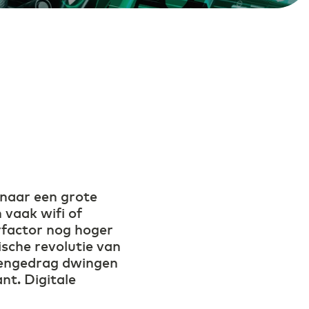
Secure Cloud Connect
Waar connectiviteit en cloud
samenkomen
DCspine
Verbind datacenters en clouds
eenvoudig via één portal
Mobile Private Network
Waar glasvezel stopt, gaat je netwerk
draadloos verder
 naar een grote
 vaak wifi of
erfactor nog hoger
sche revolutie van
tengedrag dwingen
nt. Digitale