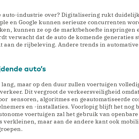
 auto-industrie over? Digitalisering rukt duidelij
pple en Google kunnen serieuze concurrenten wor
kken, kunnen ze op de marktbehoefte inspringen e
rdt verwacht dat de auto de komende generaties 
t aan de rijbeleving. Andere trends in automativ
ijdende auto’s
 lang, maar op den duur zullen voertuigen volled
erkeer. Dit vergroot de verkeersveiligheid omdat
door sensoren, algoritmes en geautomatiseerde 
emers en -installaties. Voorlopig blijft het nog b
utonome voertuigen zal het gebruik van openbare
s verkleinen, maar aan de andere kant ook mobili
groepen.